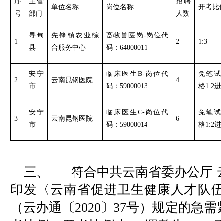
序
主管
招聘
单位名称
岗位名称
开考比
号
部门
人数
寻甸
先锋镇农业综
畜牧兽医岗-岗位代
1
2
1:3
县
合服务中心
码：64000011
安宁
临床医生B-岗位代
免笔试
2
云南昆钢医院
4
市
码：59000013
格1:2
安宁
临床医生C-岗位代
免笔试
3
云南昆钢医院
6
市
码：59000014
格1:2
三、 符合中共云南省委办公厅 
印发〈云南省促进卫生健康人才队
（云办通〔2020〕37号）规定的急