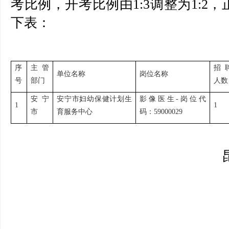
考比例，开考比例由1:3调整为1:2
下表：
序
主管
招
单位名称
岗位名称
号
部门
人数
安宁
安宁市妇幼保健计划生
影像医生-岗位代
1
1
市
育服务中心
码：59000029