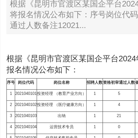
根据《昆明市官渡区某国企平台202
将报名情况公布如下：序号岗位代码
通过人数备注12021...
根据《昆明市官渡区某国企平台202
报名情况公布如下：
序号
岗位代码
岗位名称
招聘人数
资格
初审
通过人数
1
2021040101
投资经理 （教育产业方向）
1
5
2
2021040102
投资经理 （医疗健康方向）
1
4
3
2021040103
出纳
1
21
4
2021040104
运营技术专员
1
0
5
2021040105
信息技术售前专员
1
0