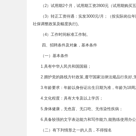
（2）试用期2个月，试用期工资2800元（试用期购买
（3）转正工资待遇：实发3000元/月；（按实际岗位
社保调整政策及幅度执行)。
（4）工作时间标准工作制。
四、招聘条件及对象，基本条件
（一）基本条件
1.具有中华人民共和国国籍；
2.拥护党的路线方针政策,遵守国家法律法规品行良好,
3.年龄要求：年龄以身份证出生日期为准，年龄为18周岁
4.文化程度：具有大专及以上学历；
5.身体健康，无色盲、无口吃、无传染性疾病；
6.具备较强的文字表达能力和写作能力,能熟练使用办
（二）有下列情形之一的人员，不得报名