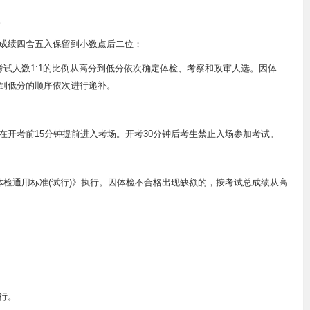
。
，总成绩四舍五入保留到小数点后二位；
试人数1:1的比例从高分到低分依次确定体检、考察和政审人选。因体
到低分的顺序依次进行递补。
在开考前15分钟提前进入考场。开考30分钟后考生禁止入场参加考试。
体检通用标准(试行)》执行。因体检不合格出现缺额的，按考试总成绩从高
行。