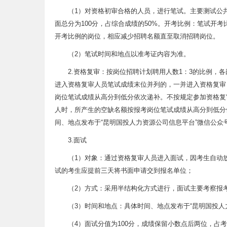
（1）对资格初审合格的人员，进行笔试。主要测试公
面总分为100分，占综合成绩的50%。开考比例：笔试开
开考比例的岗位，相应减少招聘名额直至取消招聘岗位。
（2）笔试时间和地点以准考证内容为准。
2.资格复审：按岗位招聘计划聘用人数1：3的比例，
进入资格复审人员笔试成绩末位并列的，一并进入资格复审
岗位笔试成绩从高分到低分依次递补。不按规定参加资格复
人时，所产生的空缺名额按报考岗位笔试成绩从高分到低分
间、地点发布于“昆明国投人力资源公司信息平台”微信公众
3.面试
（1）对象：通过资格复审人员进入面试，因考生自动
试的考生应提前三天将书面申请交到报名单位；
（2）方式：采用半结构化方式进行，面试主要考察报
（3）时间和地点：具体时间、地点发布于“昆明国投人
（4）面试分值为100分，成绩保留小数点后两位，占考