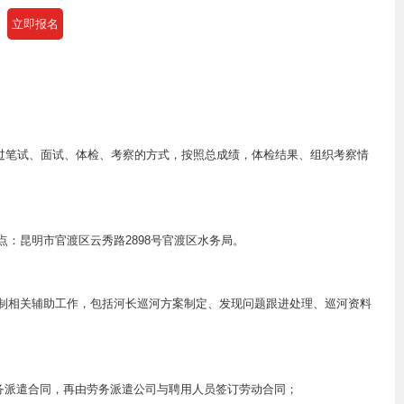
立即报名
通过笔试、面试、体检、考察的方式，按照总成绩，体检结果、组织考察情
点：昆明市官渡区云秀路2898号官渡区水务局。
长制相关辅助工作，包括河长巡河方案制定、发现问题跟进处理、巡河资料
务派遣合同，再由劳务派遣公司与聘用人员签订劳动合同；