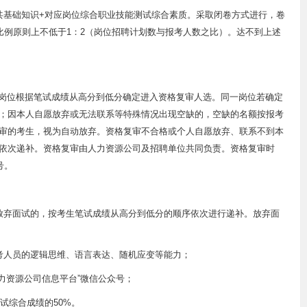
共基础知识+对应岗位综合职业技能测试综合素质。采取闭卷方式进行，卷
考比例原则上不低于1：2（岗位招聘计划数与报考人数之比）。达不到上述
各岗位根据笔试成绩从高分到低分确定进入资格复审人选。同一岗位若确定
；因本人自愿放弃或无法联系等特殊情况出现空缺的，空缺的名额按报考
审的考生，视为自动放弃。资格复审不合格或个人自愿放弃、联系不到本
依次递补。资格复审由人力资源公司及招聘单位共同负责。资格复审时
号。
放弃面试的，按考生笔试成绩从高分到低分的顺序依次进行递补。放弃面
考人员的逻辑思维、语言表达、随机应变等能力；
力资源公司信息平台”微信公众号；
试综合成绩的50%。