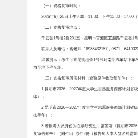
（一）资格复审时间：
2026年6月25日上午9:00—11:30，下午13:30—17:
（二）资格复审地点：
千云荟1号楼2楼201室（昆明市官渡区五腊路千云荟1
联系人及电话：袁老师 18988432157，0871—641002
温馨提示：考生可乘昆明地铁1号线到南部汽车站下车A
放至地下停车场。
（三）资格复审所需材料（查验原件收取复印件）：
1.昆明市2026—2027年度大学生志愿服务西部计
印）；
2.昆明市2026—2027年度大学生志愿服务西部计
按手印）；
3.若报考人员身份为在读研究生，需签署《昆明市202
复审告知书》（附件5）原件2份（被告知人本人签名处需