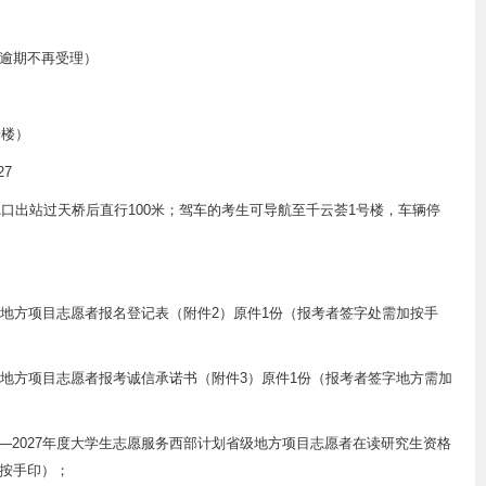
00（逾期不再受理）
号楼）
27
口出站过天桥后直行100米；驾车的考生可导航至千云荟1号楼，车辆停
划省级地方项目志愿者报名登记表（附件2）原件1份（报考者签字处需加按手
划省级地方项目志愿者报考诚信承诺书（附件3）原件1份（报考者签字地方需加
6—2027年度大学生志愿服务西部计划省级地方项目志愿者在读研究生资格
加按手印）；