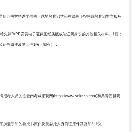
（学历证明材料以学信网下载的教育部学籍在线验证报告或教育部留学服务
云岭先锋”APP党员电子证截图纸质版或能证明身份的其他相关材料）1份；
级证书原件及复印件1份（如有）；
。
关注云南考试招聘网(https://www.ynkszp.com)和共青团昆明
字加盖手印的委托书原件及受委托人身份证原件及复印件1份。