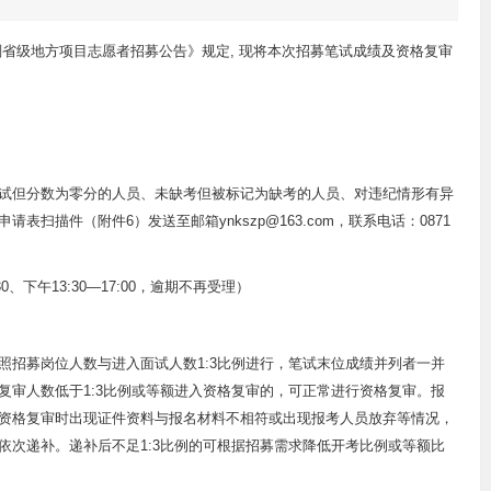
计划省级地方项目志愿者招募公告》规定, 现将本次招募笔试成绩及资格复审
试但分数为零分的人员、未缺考但被标记为缺考的人员、对违纪情形有异
扫描件（附件6）发送至邮箱ynkszp@163.com，联系电话：0871
30、下午13:30—17:00，逾期不再受理）
照招募岗位人数与进入面试人数1:3比例进行，笔试末位成绩并列者一并
复审人数低于1:3比例或等额进入资格复审的，可正常进行资格复审。报
资格复审时出现证件资料与报名材料不相符或出现报考人员放弃等情况，
依次递补。递补后不足1:3比例的可根据招募需求降低开考比例或等额比